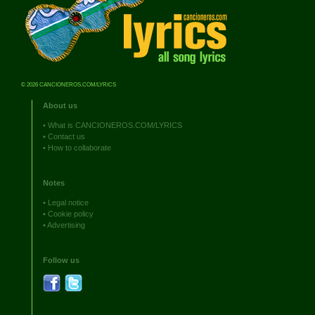
© 2026 CANCIONEROS.COM/LYRICS
About us
•
What is CANCIONEROS.COM/LYRICS
•
Contact us
•
How to collaborate
Notes
•
Legal notice
•
Cookie policy
•
Advertising
Follow us