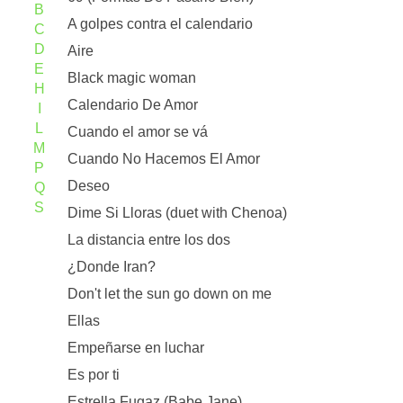
B
A golpes contra el calendario
C
D
Aire
E
Black magic woman
H
Calendario De Amor
I
L
Cuando el amor se vá
M
Cuando No Hacemos El Amor
P
Deseo
Q
S
Dime Si Lloras (duet with Chenoa)
La distancia entre los dos
¿Donde Iran?
Don't let the sun go down on me
Ellas
Empeñarse en luchar
Es por ti
Estrella Fugaz (Babe Jane)