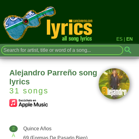
ES
|
EN
Alejandro Parreño song
lyrics
31 songs
#
Quince Años
A
69 (Formas De Pasarlo Bien)