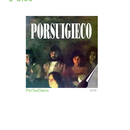
PorSuiGieco
1976