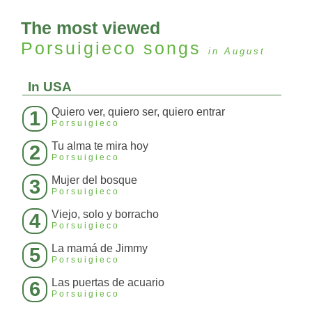
The most viewed
Porsuigieco
songs
in August
In USA
Quiero ver, quiero ser, quiero entrar
1
Porsuigieco
Tu alma te mira hoy
2
Porsuigieco
Mujer del bosque
3
Porsuigieco
Viejo, solo y borracho
4
Porsuigieco
La mamá de Jimmy
5
Porsuigieco
Las puertas de acuario
6
Porsuigieco