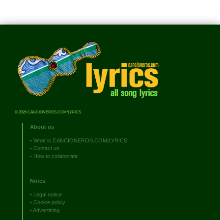
© 2026 CANCIONEROS.COM/LYRICS
About us
•
What is CANCIONEROS.COM/LYRICS
•
Contact us
•
How to collaborate
Notes
•
Legal notice
•
Cookie policy
•
Advertising