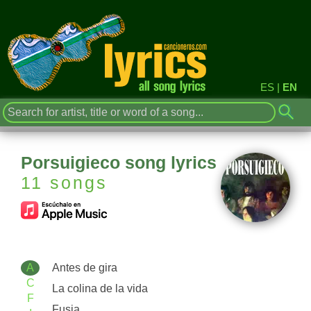
ES
|
EN
Porsuigieco song lyrics
11 songs
A
Antes de gira
C
La colina de la vida
F
Fusia