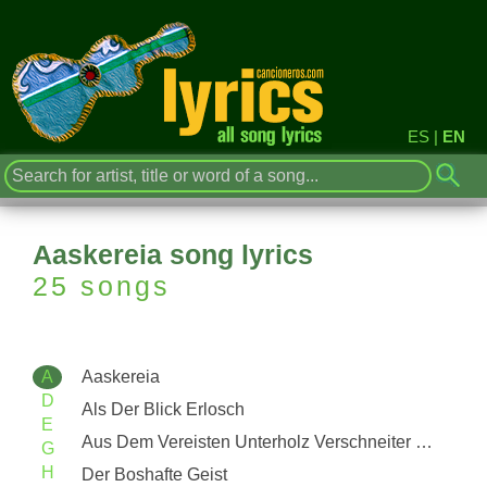
ES
|
EN
Aaskereia song lyrics
25 songs
A
Aaskereia
D
Als Der Blick Erlosch
E
Aus Dem Vereisten Unterholz Verschneiter Wälder
G
H
Der Boshafte Geist