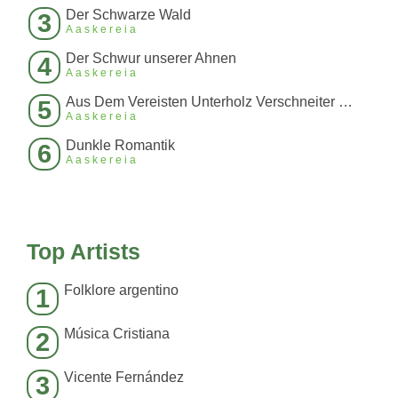
Der Schwarze Wald
3
Aaskereia
Der Schwur unserer Ahnen
4
Aaskereia
Aus Dem Vereisten Unterholz Verschneiter Wälder
5
Aaskereia
Dunkle Romantik
6
Aaskereia
Top Artists
Folklore argentino
1
Música Cristiana
2
Vicente Fernández
3