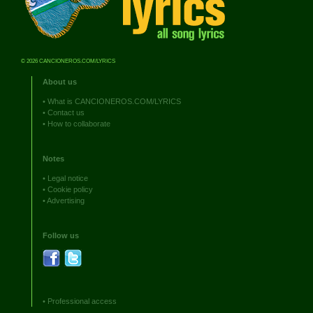
© 2026 CANCIONEROS.COM/LYRICS
About us
•
What is CANCIONEROS.COM/LYRICS
•
Contact us
•
How to collaborate
Notes
•
Legal notice
•
Cookie policy
•
Advertising
Follow us
•
Professional access