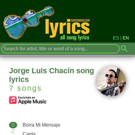
ES
|
EN
Jorge Luis Chacín song
lyrics
7 songs
B
Borra Mi Mensaje
C
Canta