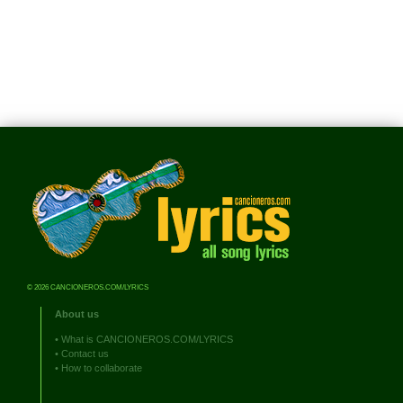
© 2026 CANCIONEROS.COM/LYRICS
About us
•
What is CANCIONEROS.COM/LYRICS
•
Contact us
•
How to collaborate