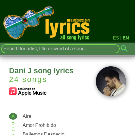
ES
|
EN
Dani J song lyrics
24 songs
A
Aire
B
Amor Prohibido
C
Bailemos Despacio