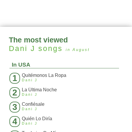
The most viewed
Dani J
songs
in August
In USA
Quitémonos La Ropa
1
Dani J
La Última Noche
2
Dani J
Confiésale
3
Dani J
Quién Lo Diría
4
Dani J