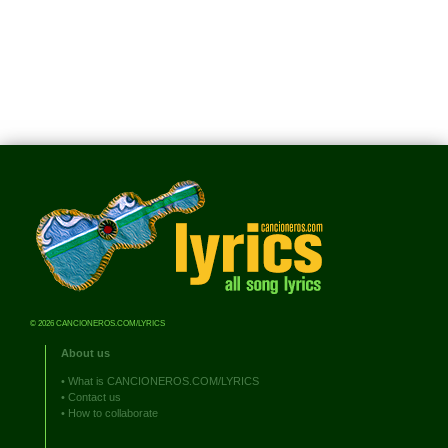
© 2026 CANCIONEROS.COM/LYRICS
About us
•
What is CANCIONEROS.COM/LYRICS
•
Contact us
•
How to collaborate