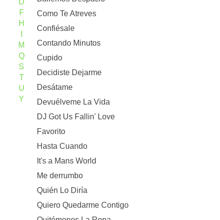
D
F
Como Te Atreves
H
Confiésale
I
Contando Minutos
M
Q
Cupido
S
Decidiste Dejarme
T
Desátame
U
Y
Devuélveme La Vida
DJ Got Us Fallin' Love
Favorito
Hasta Cuando
It's a Mans World
Me derrumbo
Quién Lo Diría
Quiero Quedarme Contigo
Quitémonos La Ropa