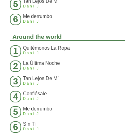
Tan Lejos De Mí
5
Dani J
Me derrumbo
6
Dani J
Around the world
Quitémonos La Ropa
1
Dani J
La Última Noche
2
Dani J
Tan Lejos De Mí
3
Dani J
Confiésale
4
Dani J
Me derrumbo
5
Dani J
Sin Ti
6
Dani J