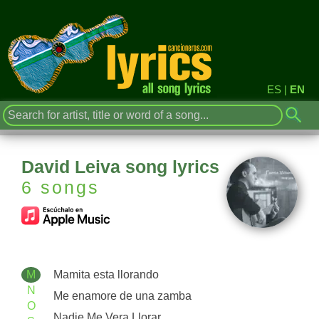
ES
|
EN
David Leiva song lyrics
6 songs
M
Mamita esta llorando
N
Me enamore de una zamba
O
Nadie Me Vera Llorar