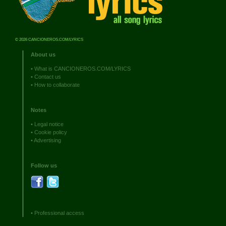
© 2026 CANCIONEROS.COM/LYRICS
About us
•
What is CANCIONEROS.COM/LYRICS
•
Contact us
•
How to collaborate
Notes
•
Legal notice
•
Cookie policy
•
Advertising
Follow us
•
Professional access