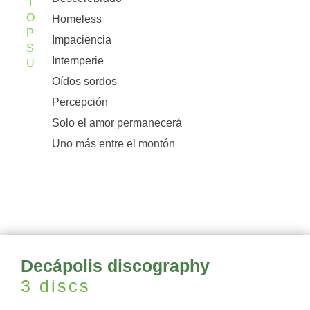
I
O
Homeless
P
Impaciencia
S
Intemperie
U
Oídos sordos
Percepción
Solo el amor permanecerá
Uno más entre el montón
Decápolis discography
3 discs