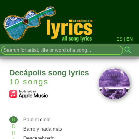
ES
|
EN
Decápolis song lyrics
10 songs
B
Bajo el cielo
D
Barro y nada más
H
Descerebrado