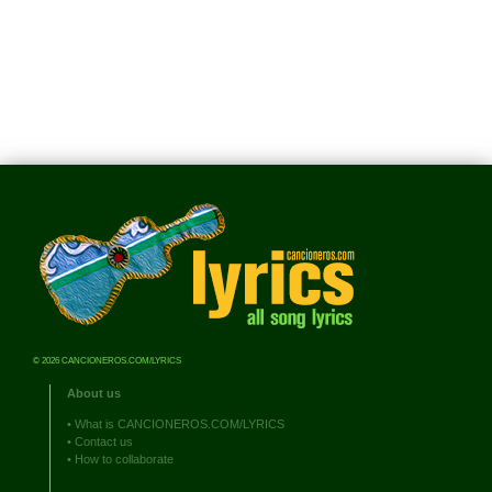
© 2026 CANCIONEROS.COM/LYRICS
About us
•
What is CANCIONEROS.COM/LYRICS
•
Contact us
•
How to collaborate