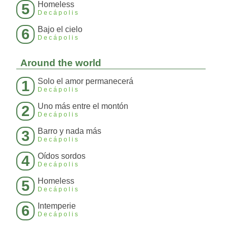
Homeless
5
Decápolis
Bajo el cielo
6
Decápolis
Around the world
Solo el amor permanecerá
1
Decápolis
Uno más entre el montón
2
Decápolis
Barro y nada más
3
Decápolis
Oídos sordos
4
Decápolis
Homeless
5
Decápolis
Intemperie
6
Decápolis