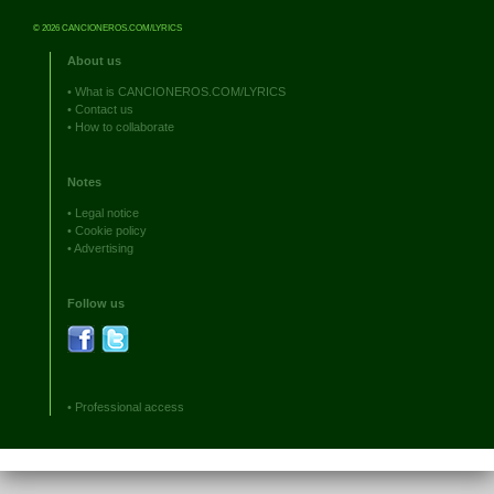
© 2026 CANCIONEROS.COM/LYRICS
About us
•
What is CANCIONEROS.COM/LYRICS
•
Contact us
•
How to collaborate
Notes
•
Legal notice
•
Cookie policy
•
Advertising
Follow us
•
Professional access