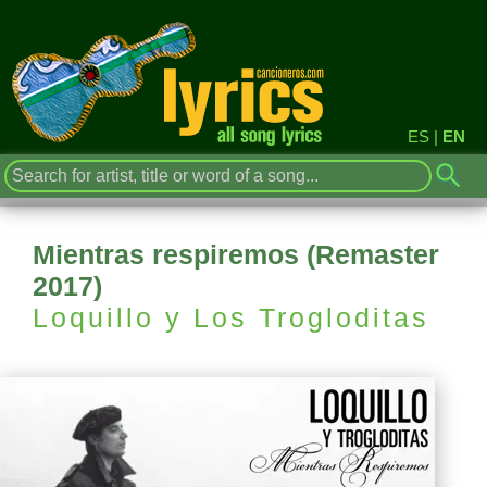
ES
|
EN
Mientras respiremos (Remaster
2017)
Loquillo y Los Trogloditas