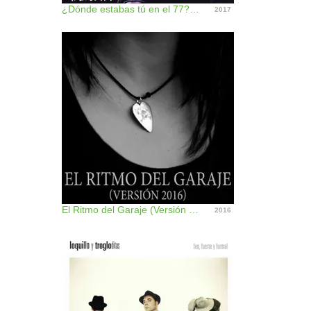
¿Dónde estabas tú en el 77? (Remaster 2017) - EP
2017
El Ritmo del Garaje (Versión 2016) - Single
2016