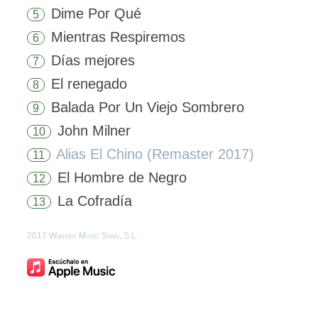
Dime Por Qué
5
Mientras Respiremos
6
Días mejores
7
El renegado
8
Balada Por Un Viejo Sombrero
9
John Milner
10
Alias El Chino (Remaster 2017)
11
El Hombre de Negro
12
La Cofradía
13
2017 Warner Music Spain, S.L.