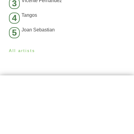
Vicente Fernández
3
Tangos
4
Joan Sebastian
5
All artists