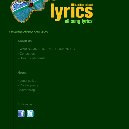
© 2026 CANCIONEROS.COM/LYRICS
About us
•
What is CANCIONEROS.COM/LYRICS
•
Contact us
•
How to collaborate
Notes
•
Legal notice
•
Cookie policy
•
Advertising
Follow us