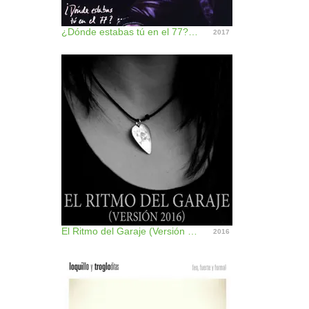
¿Dónde estabas tú en el 77? (Remaster 2017) - EP
2017
El Ritmo del Garaje (Versión 2016) - Single
2016