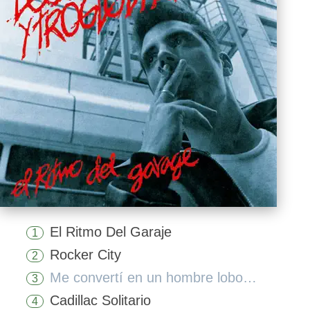
El Ritmo Del Garaje
1
Rocker City
2
Me convertí en un hombre lobo por culpa de Los Rebeldes (Remaster 2017)
3
Cadillac Solitario
4