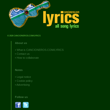
© 2026 CANCIONEROS.COM/LYRICS
About us
•
What is CANCIONEROS.COM/LYRICS
•
Contact us
•
How to collaborate
Notes
•
Legal notice
•
Cookie policy
•
Advertising
Follow us