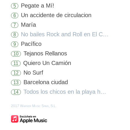
Pegate a Mí!
5
Un accidente de circulacion
6
María
7
No bailes Rock and Roll en El Corte Inglés (Remaster 2017)
8
Pacífico
9
Tejanos Rellanos
10
Quiero Un Camión
11
No Surf
12
Barcelona ciudad
13
Todos los chicos en la playa hacen surf (Remaster 2017)
14
2017 Warner Music Spain, S.L.