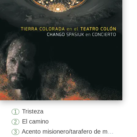
Tristeza
1
El camino
2
Acento misionero/tarafero de mis pagos/allá en el yerbal
3