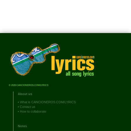
© 2026 CANCIONEROS.COM/LYRICS
About us
•
What is CANCIONEROS.COM/LYRICS
•
Contact us
•
How to collaborate
Notes