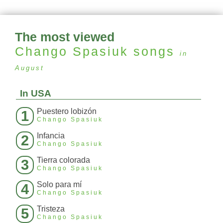
The most viewed
Chango Spasiuk
songs
in
August
In USA
Puestero lobizón
1
Chango Spasiuk
Infancia
2
Chango Spasiuk
Tierra colorada
3
Chango Spasiuk
Solo para mí
4
Chango Spasiuk
Tristeza
5
Chango Spasiuk