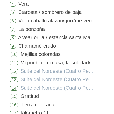
Vera
4
Starosta / sombrero de paja
5
Viejo caballo alazán/gurí/me veo
6
La ponzoña
7
Alvear orilla / estancia santa María
8
Chamamé crudo
9
Mejillas coloradas
10
Mi pueblo, mi casa, la soledad/misiones
11
Suite del Nordeste (Cuatro Pequeños Movimientos): Movimientos 1 & 2
12
Suite del Nordeste (Cuatro Pequeños Movimientos): Movimiento 3, Cadencia
13
Suite del Nordeste (Cuatro Pequeños Movimientos): Movimiento 4, Fuga
14
Gratitud
15
Tierra colorada
16
Kilómetro 11
17