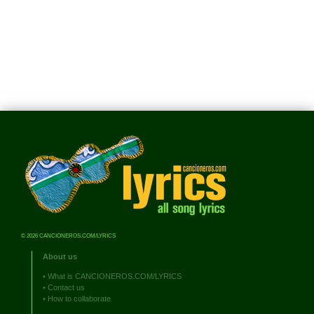
© 2026 CANCIONEROS.COM/LYRICS
About us
•
What is CANCIONEROS.COM/LYRICS
•
Contact us
•
How to collaborate