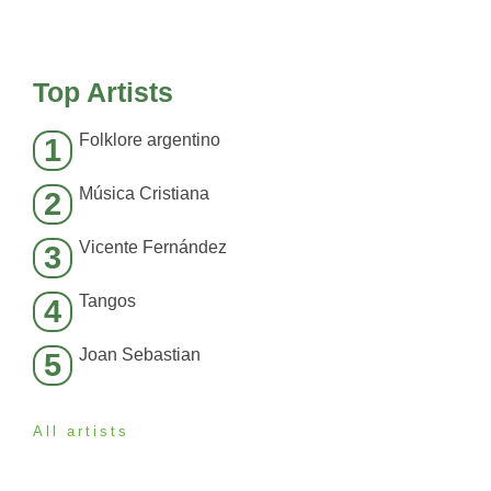
Top Artists
Folklore argentino
1
Música Cristiana
2
Vicente Fernández
3
Tangos
4
Joan Sebastian
5
All artists