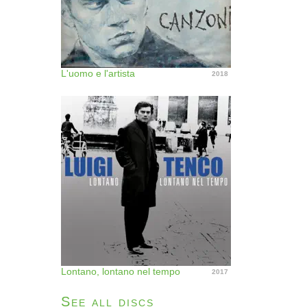
L'uomo e l'artista
2018
Lontano, lontano nel tempo
2017
See all discs