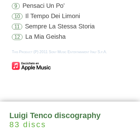
Pensaci Un Po'
9
Il Tempo Dei Limoni
10
Sempre La Stessa Storia
11
La Mia Geisha
12
This Product (P) 2011 Sony Music Entertainment Italy S.p.A.
Luigi Tenco discography
83 discs