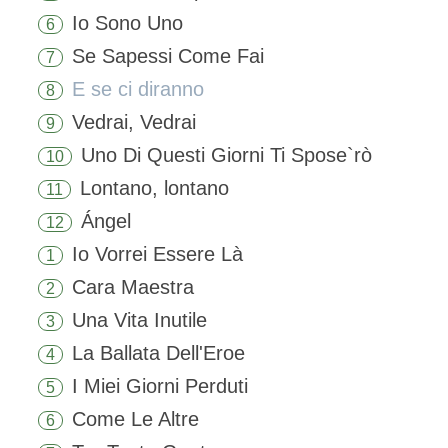
Io Sono Uno
6
Se Sapessi Come Fai
7
E se ci diranno
8
Vedrai, Vedrai
9
Uno Di Questi Giorni Ti Spose`rò
10
Lontano, lontano
11
Ángel
12
Io Vorrei Essere Là
1
Cara Maestra
2
Una Vita Inutile
3
La Ballata Dell'Eroe
4
I Miei Giorni Perduti
5
Come Le Altre
6