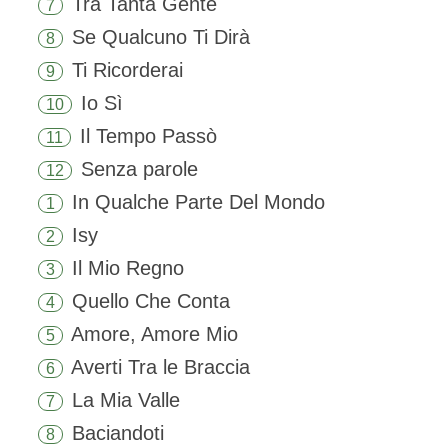
Tra Tanta Gente
7
Se Qualcuno Ti Dirà
8
Ti Ricorderai
9
Io Sì
10
Il Tempo Passò
11
Senza parole
12
In Qualche Parte Del Mondo
1
Isy
2
Il Mio Regno
3
Quello Che Conta
4
Amore, Amore Mio
5
Averti Tra le Braccia
6
La Mia Valle
7
Baciandoti
8