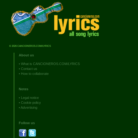
© 2026 CANCIONEROS.COM/LYRICS
About us
•
What is CANCIONEROS.COM/LYRICS
•
Contact us
•
How to collaborate
Notes
•
Legal notice
•
Cookie policy
•
Advertising
Follow us