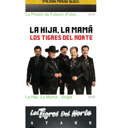
La Prisión de Folsom (Folsom Prison Blues) [Live at Folsom Prison] - Single
2019
La Hija, La Mamá - Single
2018