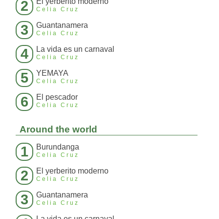
El yerberito moderno
2
Celia Cruz
Guantanamera
3
Celia Cruz
La vida es un carnaval
4
Celia Cruz
YEMAYA
5
Celia Cruz
El pescador
6
Celia Cruz
Around the world
Burundanga
1
Celia Cruz
El yerberito moderno
2
Celia Cruz
Guantanamera
3
Celia Cruz
La vida es un carnaval