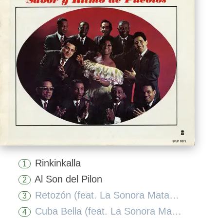
Rinkinkalla
1
Al Son del Pilon
2
Retozón (feat. La Sonora Matancera)
3
Cuba Bella (feat. La Sonora Matancera)
4