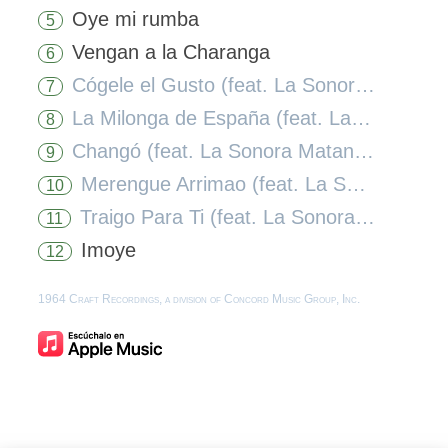
Oye mi rumba
5
Vengan a la Charanga
6
Cógele el Gusto (feat. La Sonora Matancera)
7
La Milonga de España (feat. La Sonora Matancera)
8
Changó (feat. La Sonora Matancera)
9
Merengue Arrimao (feat. La Sonora Matancera)
10
Traigo Para Ti (feat. La Sonora Matancera)
11
Imoye
12
1964 Craft Recordings, a division of Concord Music Group, Inc.