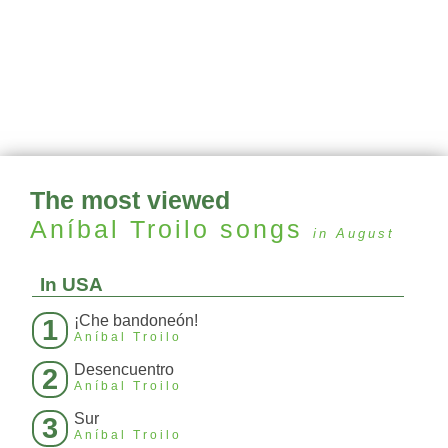
The most viewed
Aníbal Troilo
songs
in August
In USA
¡Che bandoneón!
1
Aníbal Troilo
Desencuentro
2
Aníbal Troilo
Sur
3
Aníbal Troilo