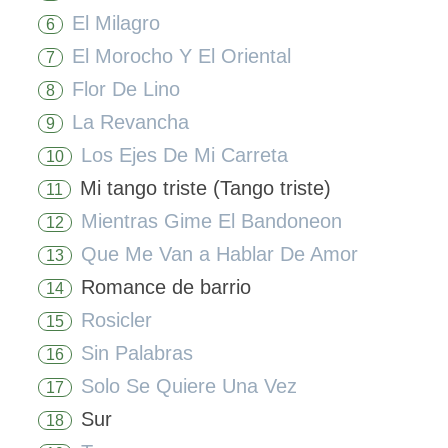
El Milagro
6
El Morocho Y El Oriental
7
Flor De Lino
8
La Revancha
9
Los Ejes De Mi Carreta
10
Mi tango triste (Tango triste)
11
Mientras Gime El Bandoneon
12
Que Me Van a Hablar De Amor
13
Romance de barrio
14
Rosicler
15
Sin Palabras
16
Solo Se Quiere Una Vez
17
Sur
18