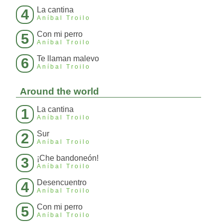
La cantina
4
Aníbal Troilo
Con mi perro
5
Aníbal Troilo
Te llaman malevo
6
Aníbal Troilo
Around the world
La cantina
1
Aníbal Troilo
Sur
2
Aníbal Troilo
¡Che bandoneón!
3
Aníbal Troilo
Desencuentro
4
Aníbal Troilo
Con mi perro
5
Aníbal Troilo