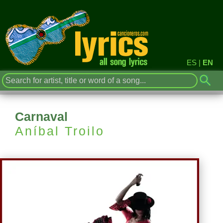
ES
|
EN
Carnaval
Aníbal Troilo