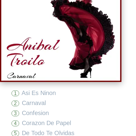
Asi Es Ninon
1
Carnaval
2
Confesion
3
Corazon De Papel
4
De Todo Te Olvidas
5