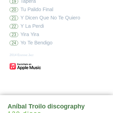
Tapera
19
Tu Palido Final
20
Y Dicen Que No Te Quiero
21
Y La Perdi
22
Yira Yira
23
Yo Te Bendigo
24
2014 Edizione Jazz
Aníbal Troilo discography