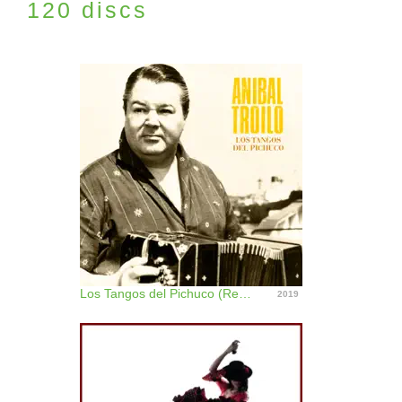
120 discs
Los Tangos del Pichuco (Remastered)
2019