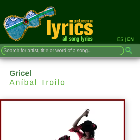
ES
|
EN
Gricel
Aníbal Troilo