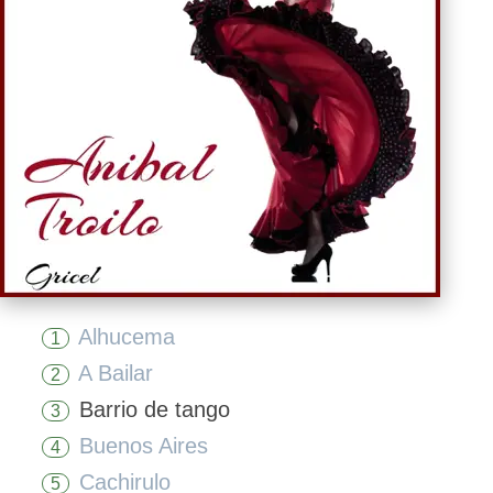
Alhucema
1
A Bailar
2
Barrio de tango
3
Buenos Aires
4
Cachirulo
5