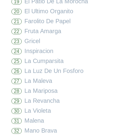
El Patio De La Morocha
19
El Ultimo Organito
20
Farolito De Papel
21
Fruta Amarga
22
Gricel
23
Inspiracion
24
La Cumparsita
25
La Luz De Un Fosforo
26
La Maleva
27
La Mariposa
28
La Revancha
29
La Violeta
30
Malena
31
Mano Brava
32