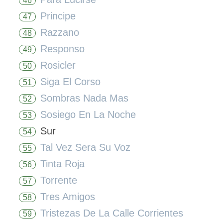
46
Principe
47
Razzano
48
Responso
49
Rosicler
50
Siga El Corso
51
Sombras Nada Mas
52
Sosiego En La Noche
53
Sur
54
Tal Vez Sera Su Voz
55
Tinta Roja
56
Torrente
57
Tres Amigos
58
Tristezas De La Calle Corrientes
59