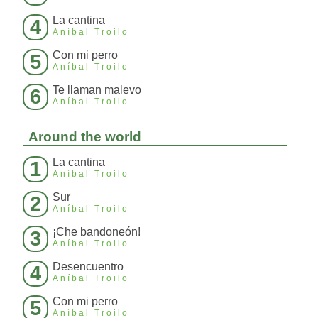
La cantina
4
Aníbal Troilo
Con mi perro
5
Aníbal Troilo
Te llaman malevo
6
Aníbal Troilo
Around the world
La cantina
1
Aníbal Troilo
Sur
2
Aníbal Troilo
¡Che bandoneón!
3
Aníbal Troilo
Desencuentro
4
Aníbal Troilo
Con mi perro
5
Aníbal Troilo