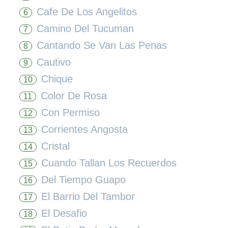
Cafe De Los Angelitos
6
Camino Del Tucuman
7
Cantando Se Van Las Penas
8
Cautivo
9
Chique
10
Color De Rosa
11
Con Permiso
12
Corrientes Angosta
13
Cristal
14
Cuando Tallan Los Recuerdos
15
Del Tiempo Guapo
16
El Barrio Del Tambor
17
El Desafio
18