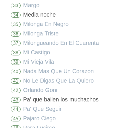
Margo
33
Media noche
34
Milonga En Negro
35
Milonga Triste
36
Milongueando En El Cuarenta
37
Mi Castigo
38
Mi Vieja Vila
39
Nada Mas Que Un Corazon
40
No Le Digas Que La Quiero
41
Orlando Goni
42
Pa' que bailen los muchachos
43
Pa' Que Seguir
44
Pajaro Ciego
45
Para Lucirse