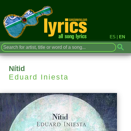
ES
|
EN
Nítid
Eduard Iniesta