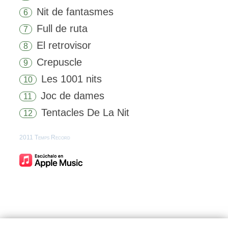
Nit de fantasmes
6
Full de ruta
7
El retrovisor
8
Crepuscle
9
Les 1001 nits
10
Joc de dames
11
Tentacles De La Nit
12
2011 Temps Record