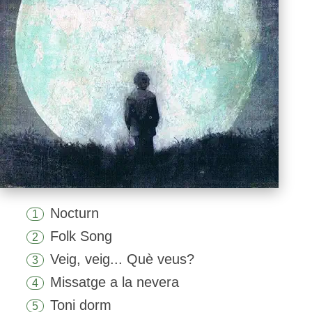
Nocturn
1
Folk Song
2
Veig, veig... Què veus?
3
Missatge a la nevera
4
Toni dorm
5