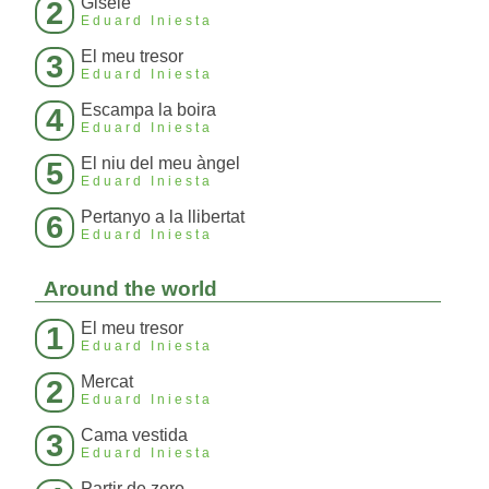
Gisèle
2
Eduard Iniesta
El meu tresor
3
Eduard Iniesta
Escampa la boira
4
Eduard Iniesta
El niu del meu àngel
5
Eduard Iniesta
Pertanyo a la llibertat
6
Eduard Iniesta
Around the world
El meu tresor
1
Eduard Iniesta
Mercat
2
Eduard Iniesta
Cama vestida
3
Eduard Iniesta
Partir de zero