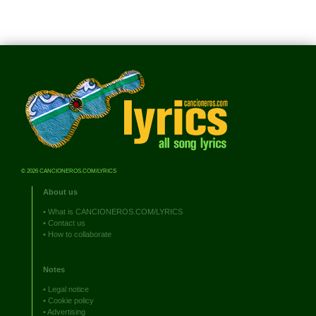
© 2026 CANCIONEROS.COM/LYRICS
About us
•
What is CANCIONEROS.COM/LYRICS
•
Contact us
•
How to collaborate
Notes
•
Legal notice
•
Cookie policy
•
Advertising