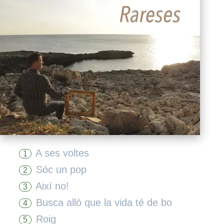
A ses voltes
1
Sóc un pop
2
Així no!
3
Busca allò que la vida té de bo
4
Roig
5