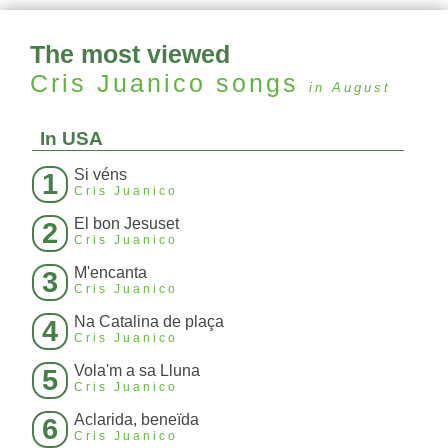
The most viewed
Cris Juanico
songs
in August
In USA
Si véns
1
Cris Juanico
El bon Jesuset
2
Cris Juanico
M'encanta
3
Cris Juanico
Na Catalina de plaça
4
Cris Juanico
Vola'm a sa Lluna
5
Cris Juanico
Aclarida, beneïda
6
Cris Juanico