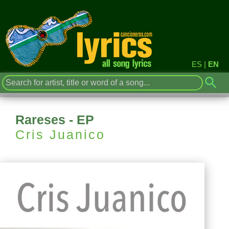
ES
|
EN
Rareses - EP
Cris Juanico