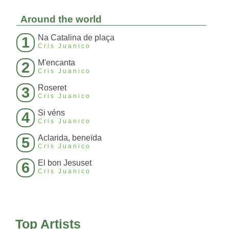
Around the world
Na Catalina de plaça
1
Cris Juanico
M'encanta
2
Cris Juanico
Roseret
3
Cris Juanico
Si véns
4
Cris Juanico
Aclarida, beneïda
5
Cris Juanico
El bon Jesuset
6
Cris Juanico
Top Artists