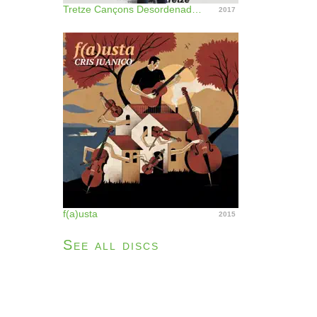
Tretze Cançons Desordenades + Tretze Peces Retrobades
2017
f(a)usta
2015
See all discs