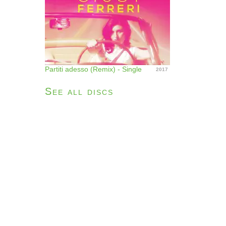
Partiti adesso (Remix) - Single
2017
See all discs