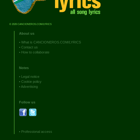
© 2026 CANCIONEROS.COM/LYRICS
About us
•
What is CANCIONEROS.COM/LYRICS
•
Contact us
•
How to collaborate
Notes
•
Legal notice
•
Cookie policy
•
Advertising
Follow us
•
Professional access