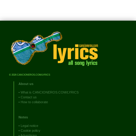
© 2026 CANCIONEROS.COM/LYRICS
About us
•
What is CANCIONEROS.COM/LYRICS
•
Contact us
•
How to collaborate
Notes
•
Legal notice
•
Cookie policy
•
Advertising