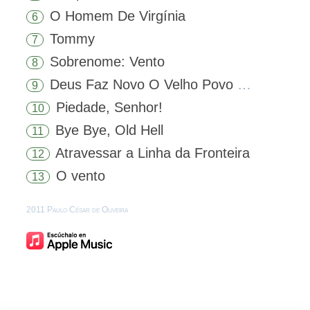
O Homem De Virgínia
6
Tommy
7
Sobrenome: Vento
8
Deus Faz Novo O Velho Povo Que Escolheu
9
Piedade, Senhor!
10
Bye Bye, Old Hell
11
Atravessar a Linha da Fronteira
12
O vento
13
2011 Paulo César de Oliveira