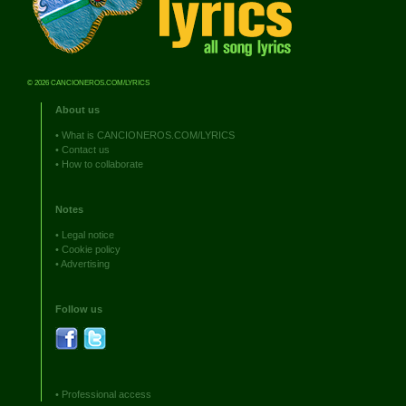
© 2026 CANCIONEROS.COM/LYRICS
About us
•
What is CANCIONEROS.COM/LYRICS
•
Contact us
•
How to collaborate
Notes
•
Legal notice
•
Cookie policy
•
Advertising
Follow us
•
Professional access