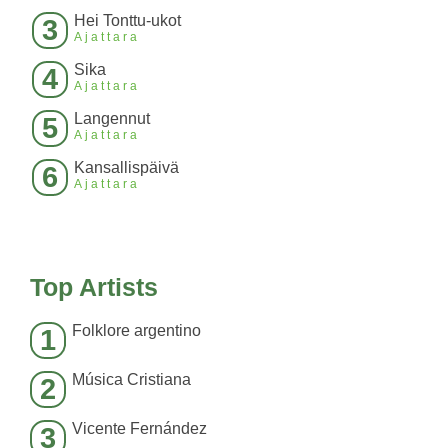
Hei Tonttu-ukot
3
Ajattara
Sika
4
Ajattara
Langennut
5
Ajattara
Kansallispäivä
6
Ajattara
Top Artists
Folklore argentino
1
Música Cristiana
2
Vicente Fernández
3