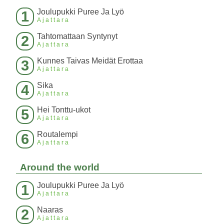
Joulupukki Puree Ja Lyö
1
Ajattara
Tahtomattaan Syntynyt
2
Ajattara
Kunnes Taivas Meidät Erottaa
3
Ajattara
Sika
4
Ajattara
Hei Tonttu-ukot
5
Ajattara
Routalempi
6
Ajattara
Around the world
Joulupukki Puree Ja Lyö
1
Ajattara
Naaras
2
Ajattara