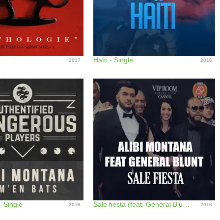
Haïti - Single
2017
2016
- Single
Sale fiesta (feat. Général Blunt) - Single
2016
2016