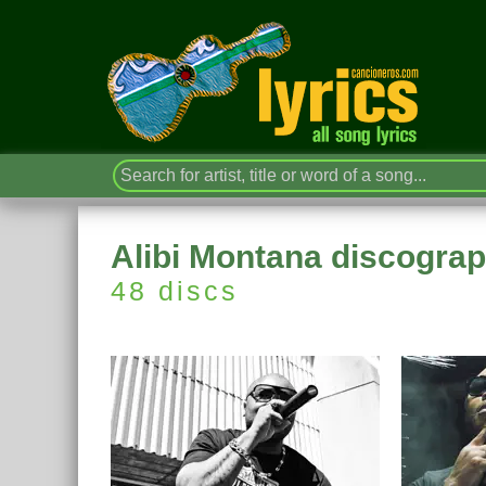
Alibi Montana discogra
48 discs