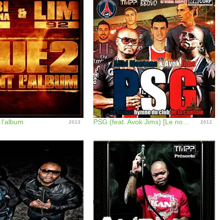
 l'album
PSG (feat. Avok Jims) [Le nouvel hymne du club de la capitale] - Single
2013
2012