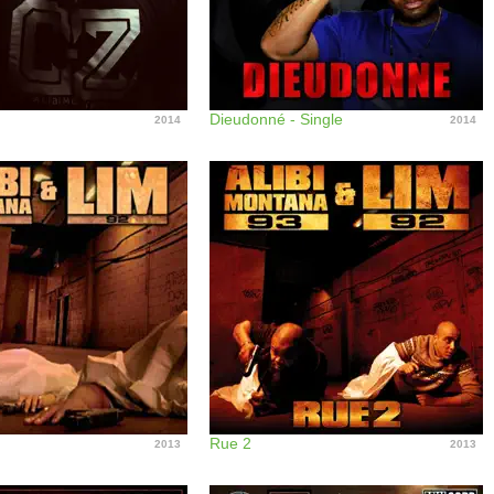
Dieudonné - Single
2014
2014
Rue 2
2013
2013