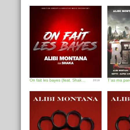
On fait les bayes (feat. Shaka) - Single
T'as ma paro
2018