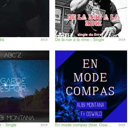
abs
De la rue à la rime - Single
2019
2019
 - Single
En mode compas (feat. Oswald) [Compas zouk] - Single
2019
2019