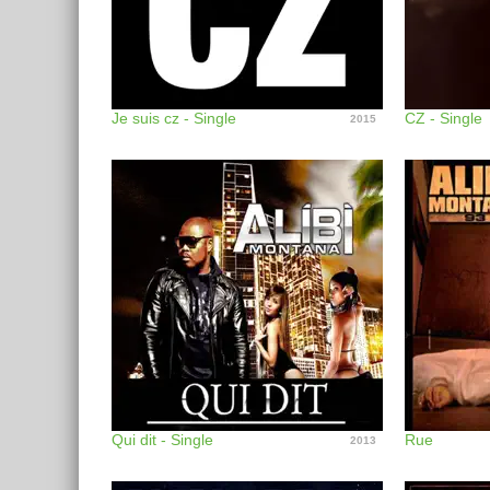
Je suis cz - Single
CZ - Single
2015
Qui dit - Single
Rue
2013