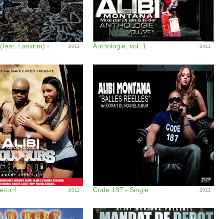
Grand frère (feat. Laskrim) - Single
Anthologie, vol. 1
2011
2011
etto 4
Code 187 - Single
2011
2011