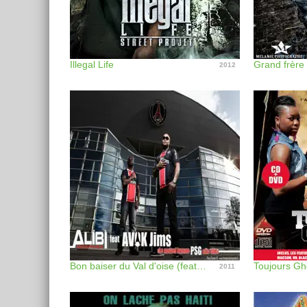
Illegal Life
2012
Bon baiser du Val d'oise (feat. Avok Jims) - Single
Toujours Gh
2011