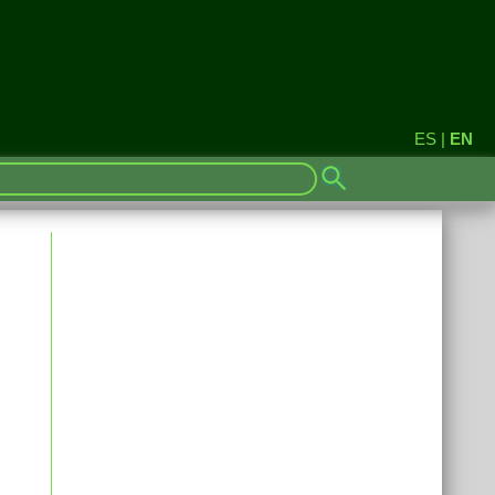
ES
|
EN