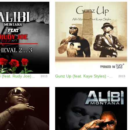
Cheval 2... 3 (feat. Rudy Joe) - Single
Gunz Up (feat. Kaye Styles) - Single
2015
2015