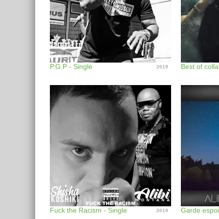
P.G.P - Single
Best of coll
2019
Fuck the Racism - Single
Garde espoir
2019