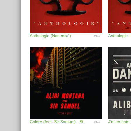
Anthologie (Non mixé)
Anthologie
2018
Colère (feat. Sir Samuel) - Single
J'm'en bats 
2016