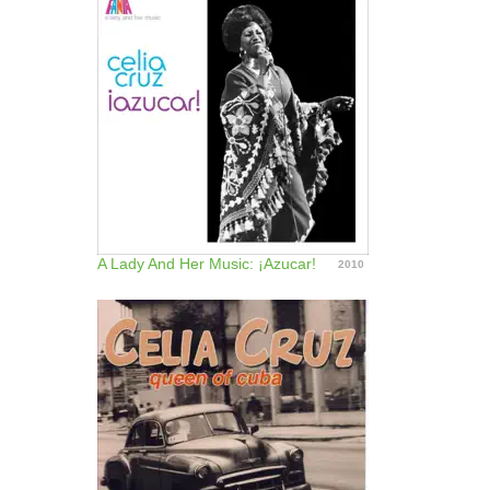
A Lady And Her Music: ¡Azucar!
2010