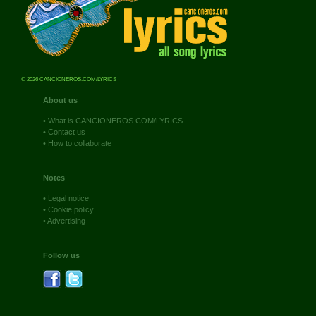
© 2026 CANCIONEROS.COM/LYRICS
About us
•
What is CANCIONEROS.COM/LYRICS
•
Contact us
•
How to collaborate
Notes
•
Legal notice
•
Cookie policy
•
Advertising
Follow us