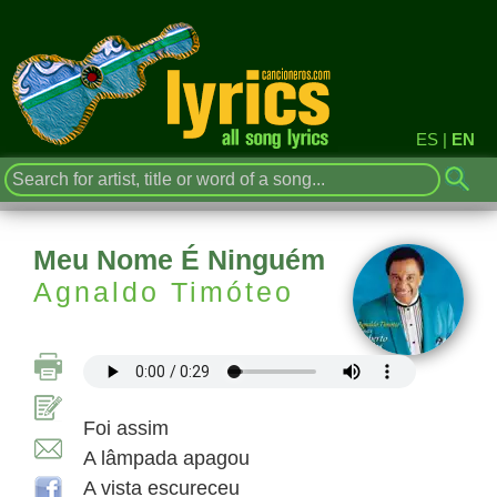
ES
|
EN
Meu Nome É Ninguém
Agnaldo Timóteo
Foi assim
A lâmpada apagou
A vista escureceu