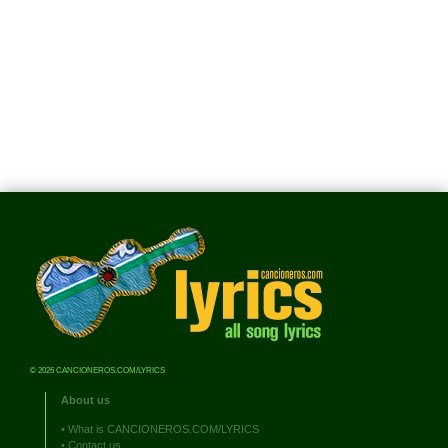
© 2026 CANCIONEROS.COM/LYRICS
About us
•
What is CANCIONEROS.COM/LYRICS
•
Contact us