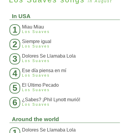
in August
In USA
Miau Miau
1
Los Suaves
Siempre igual
2
Los Suaves
Dolores Se Llamaba Lola
3
Los Suaves
Ese día piensa en mí
4
Los Suaves
El Último Pecado
5
Los Suaves
¿Sabes? ¡Phil Lynott murió!
6
Los Suaves
Around the world
Dolores Se Llamaba Lola
1