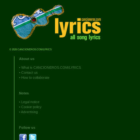
© 2026 CANCIONEROS.COM/LYRICS
About us
•
What is CANCIONEROS.COM/LYRICS
•
Contact us
•
How to collaborate
Notes
•
Legal notice
•
Cookie policy
•
Advertising
Follow us