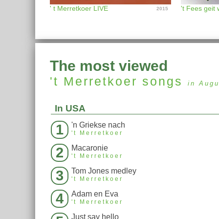
' t Merretkoer LIVE
't Fees geit 
2015
The most viewed
't Merretkoer
songs
in Augu
In USA
'n Griekse nach
1
't Merretkoer
Macaronie
2
't Merretkoer
Tom Jones medley
3
't Merretkoer
Adam en Eva
4
't Merretkoer
Just say hello