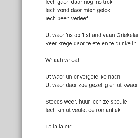
Iech gaon daor nog ins trok
Iech vond daor mien gelok
Iech been verleef
Ut waor 'ns op 't strand vaan Griekel
Veer krege daor te ete en te drinke in 
Whaah whoah
Ut waor un onvergetelike nach
Ut waor daor zoe gezellig en ut kwa
Steeds weer, huur iech ze speule
Iech kin ut veule, de romantiek
La la la etc.