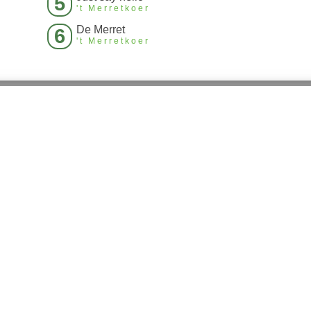
5
't Merretkoer
De Merret
6
't Merretkoer