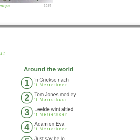
weijer
2015
st
Around the world
'n Griekse nach
1
't Merretkoer
Tom Jones medley
2
't Merretkoer
Leefde wint altied
3
't Merretkoer
Adam en Eva
4
't Merretkoer
Just say hello