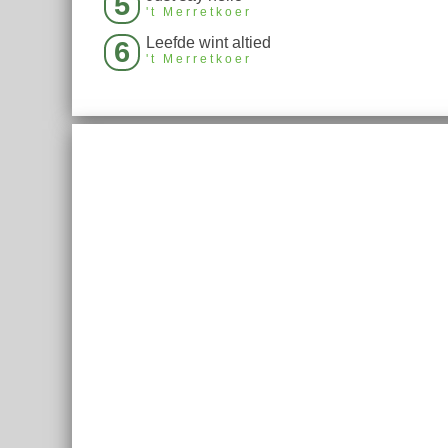
5
't Merretkoer
Leefde wint altied
6
't Merretkoer