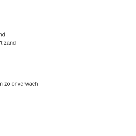
and
't zand
om zo onverwach