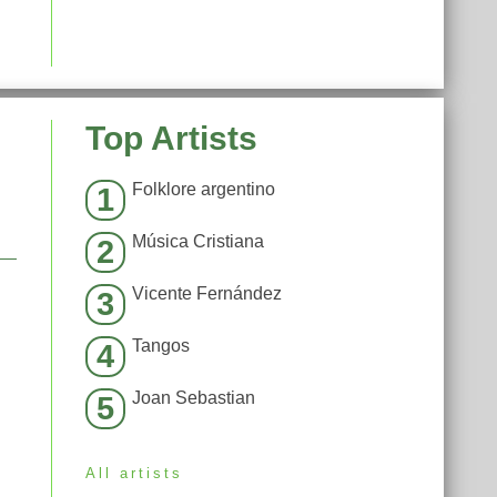
Top Artists
Folklore argentino
1
Música Cristiana
2
Vicente Fernández
3
Tangos
4
Joan Sebastian
5
All artists