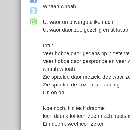
Whaah whoah
Ut waor un onvergetelike nach
Ut waor daor zoe gezellig en ut kwa
refr.:
Veer hobbe daor gedans op bloete ve
Veer hobbe daor gespronge en veer w
whaah whoah
Zie spaolde daor meziek, dee waor z
Zie spaolde de kuzuki wie aoch geine
Oh oh oh
Noe noch, kin iech draome
Iech deenk tot iech zoen nach noets 
Ein deenk weet iech zeker