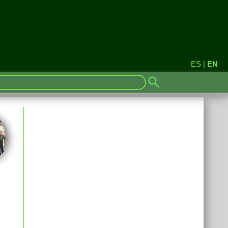
ES
|
EN