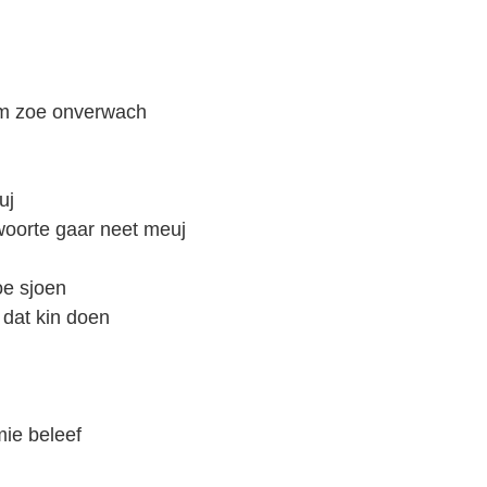
om zoe onverwach
uj
oorte gaar neet meuj
oe sjoen
 dat kin doen
mie beleef