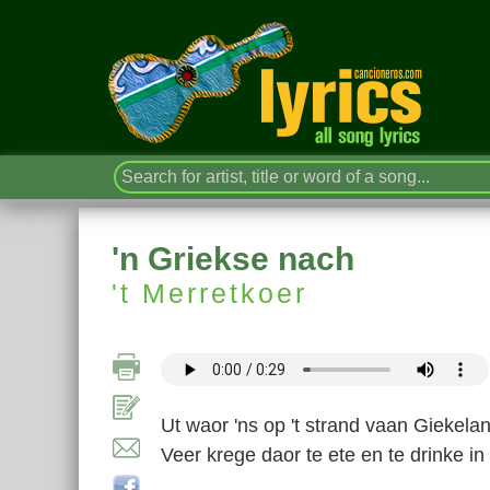
'n Griekse nach
't Merretkoer
Ut waor 'ns op 't strand vaan Giekela
Veer krege daor te ete en te drinke in 