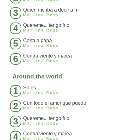
Quien me iba a decir a mi
3
Marilina Ross
Quereme... tengo frío
4
Marilina Ross
Carta a papa
5
Marilina Ross
Contra viento y marea
6
Marilina Ross
Around the world
Soles
1
Marilina Ross
Con todo el amor que puedo
2
Marilina Ross
Quereme... tengo frío
3
Marilina Ross
Contra viento y marea
4
Marilina Ross