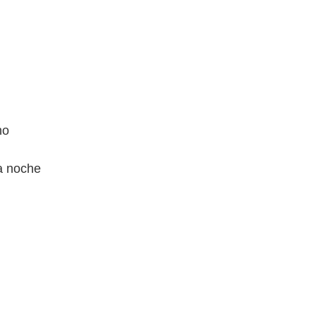
ho
a noche