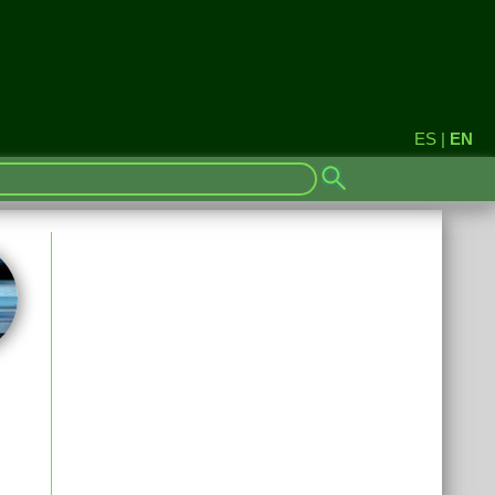
ES
|
EN