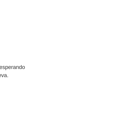
e esperando
eva.