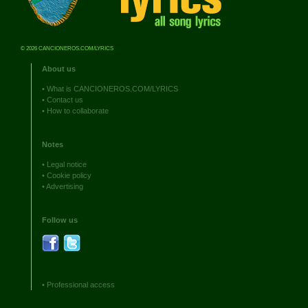
© 2026 CANCIONEROS.COM/LYRICS
About us
•
What is CANCIONEROS.COM/LYRICS
•
Contact us
•
How to collaborate
Notes
•
Legal notice
•
Cookie policy
•
Advertising
Follow us
•
Professional access