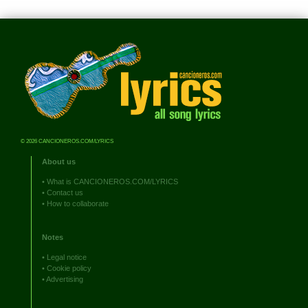
© 2026 CANCIONEROS.COM/LYRICS
About us
•
What is CANCIONEROS.COM/LYRICS
•
Contact us
•
How to collaborate
Notes
•
Legal notice
•
Cookie policy
•
Advertising