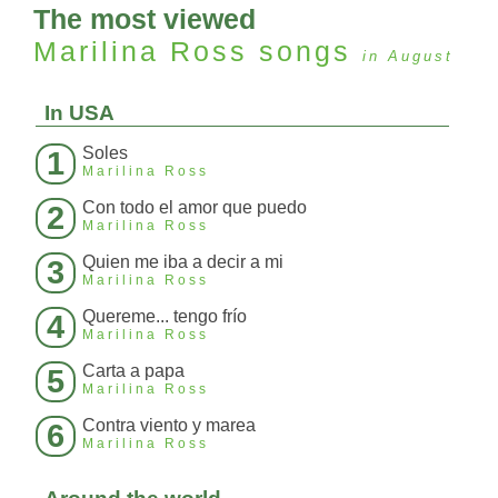
The most viewed
Marilina Ross
songs
in August
In USA
Soles
1
Marilina Ross
Con todo el amor que puedo
2
Marilina Ross
Quien me iba a decir a mi
3
Marilina Ross
Quereme... tengo frío
4
Marilina Ross
Carta a papa
5
Marilina Ross
Contra viento y marea
6
Marilina Ross