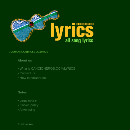
© 2026 CANCIONEROS.COM/LYRICS
About us
•
What is CANCIONEROS.COM/LYRICS
•
Contact us
•
How to collaborate
Notes
•
Legal notice
•
Cookie policy
•
Advertising
Follow us