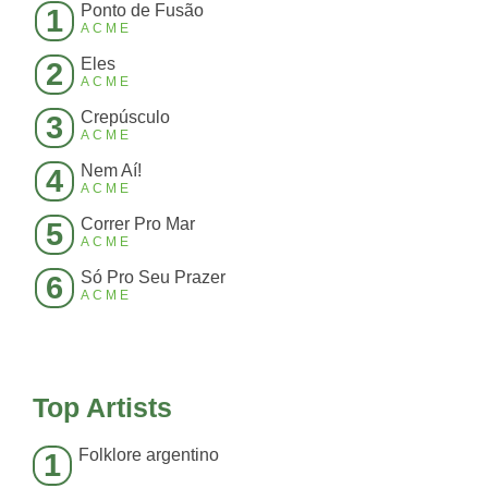
Ponto de Fusão
1
ACME
Eles
2
ACME
Crepúsculo
3
ACME
Nem Aí!
4
ACME
Correr Pro Mar
5
ACME
Só Pro Seu Prazer
6
ACME
Top Artists
Folklore argentino
1