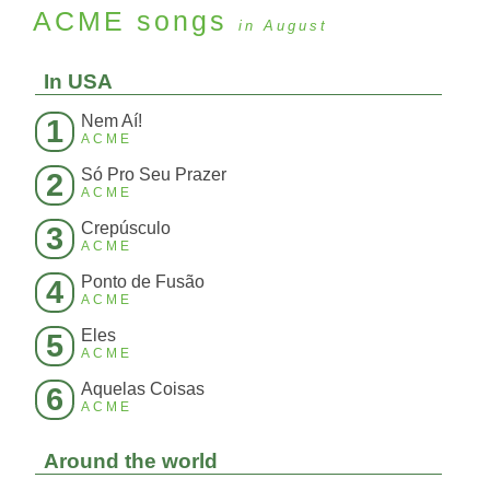
ACME
songs
in August
In USA
Nem Aí!
1
ACME
Só Pro Seu Prazer
2
ACME
Crepúsculo
3
ACME
Ponto de Fusão
4
ACME
Eles
5
ACME
Aquelas Coisas
6
ACME
Around the world