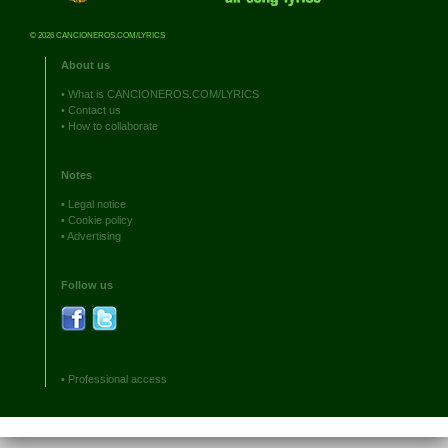
© 2026 CANCIONEROS.COM/LYRICS
About us
•
What is CANCIONEROS.COM/LYRICS
•
Contact us
•
How to collaborate
Notes
•
Legal notice
•
Cookie policy
•
Advertising
Follow us
•
Professional access