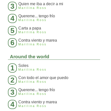
Quien me iba a decir a mi
3
Marilina Ross
Quereme... tengo frío
4
Marilina Ross
Carta a papa
5
Marilina Ross
Contra viento y marea
6
Marilina Ross
Around the world
Soles
1
Marilina Ross
Con todo el amor que puedo
2
Marilina Ross
Quereme... tengo frío
3
Marilina Ross
Contra viento y marea
4
Marilina Ross