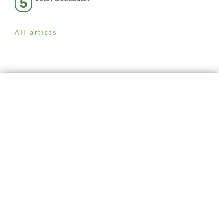
5
All artists