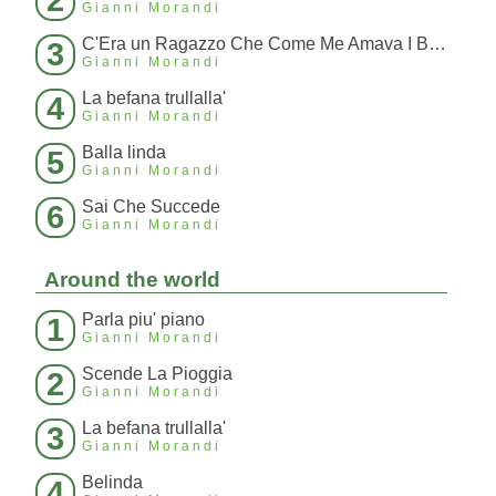
Gianni Morandi
C'Era un Ragazzo Che Come Me Amava I Beatles E I Rolling Stones
3
Gianni Morandi
La befana trullalla'
4
Gianni Morandi
Balla linda
5
Gianni Morandi
Sai Che Succede
6
Gianni Morandi
Around the world
Parla piu' piano
1
Gianni Morandi
Scende La Pioggia
2
Gianni Morandi
La befana trullalla'
3
Gianni Morandi
Belinda
4