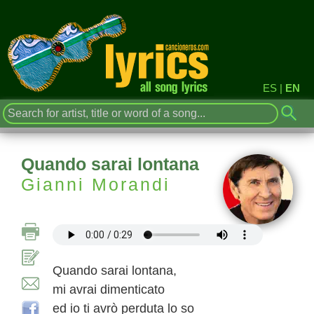
ES
|
EN
Quando sarai lontana
Gianni Morandi
Quando sarai lontana,
mi avrai dimenticato
ed io ti avrò perduta lo so