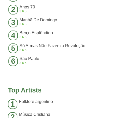
Anos 70
2
365
Manhã De Domingo
3
365
Berço Esplêndido
4
365
Só Armas Não Fazem a Revolução
5
365
São Paulo
6
365
Top Artists
Folklore argentino
1
Música Cristiana
2