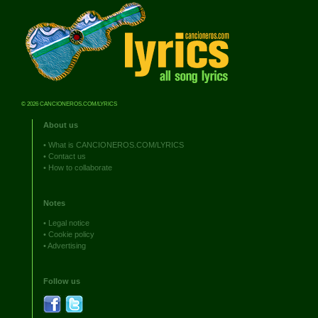
© 2026 CANCIONEROS.COM/LYRICS
About us
•
What is CANCIONEROS.COM/LYRICS
•
Contact us
•
How to collaborate
Notes
•
Legal notice
•
Cookie policy
•
Advertising
Follow us