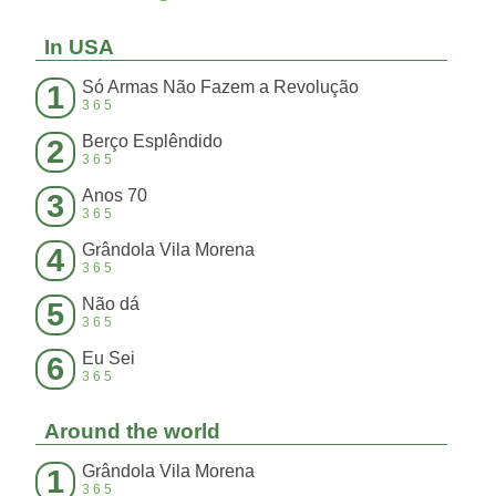
In USA
Só Armas Não Fazem a Revolução
1
365
Berço Esplêndido
2
365
Anos 70
3
365
Grândola Vila Morena
4
365
Não dá
5
365
Eu Sei
6
365
Around the world
Grândola Vila Morena
1
365