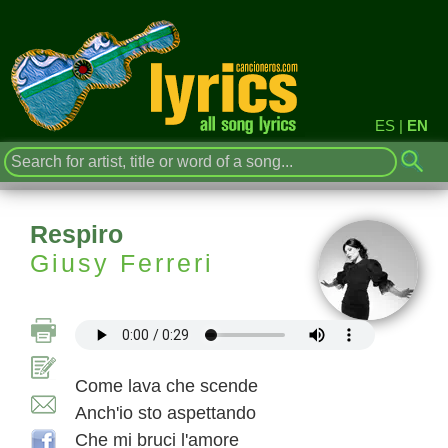
ES
|
EN
Respiro
Giusy Ferreri
Come lava che scende
Anch'io sto aspettando
Che mi bruci l'amore