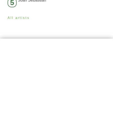
Joan Sebastian
5
All artists