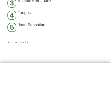
Vicente Fernández
3
Tangos
4
Joan Sebastian
5
All artists