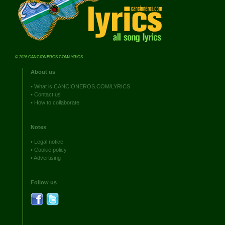
© 2026 CANCIONEROS.COM/LYRICS
About us
•
What is CANCIONEROS.COM/LYRICS
•
Contact us
•
How to collaborate
Notes
•
Legal notice
•
Cookie policy
•
Advertising
Follow us