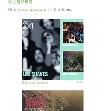
Suaves
This song appears in 2 albums
2x1: Los Suaves
2011