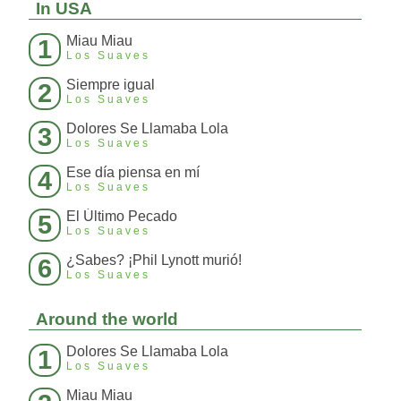
In USA
Miau Miau
1
Los Suaves
Siempre igual
2
Los Suaves
Dolores Se Llamaba Lola
3
Los Suaves
Ese día piensa en mí
4
Los Suaves
El Último Pecado
5
Los Suaves
¿Sabes? ¡Phil Lynott murió!
6
Los Suaves
Around the world
Dolores Se Llamaba Lola
1
Los Suaves
Miau Miau