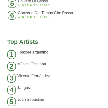
Polvere Di Gesso
5
Gianmaria Testa
Canzone Del Tempo Che Passa
6
Gianmaria Testa
Top Artists
Folklore argentino
1
Música Cristiana
2
Vicente Fernández
3
Tangos
4
Joan Sebastian
5