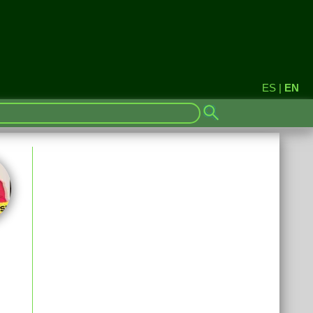
ES
|
EN