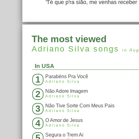
'Té que p'ra sião, me venhas receber
The most viewed
Adriano Silva
songs
in Au
In USA
Parabéns Pra Você
1
Adriano Silva
Não Adore Imagem
2
Adriano Silva
Não Tive Sorte Com Meus Pais
3
Adriano Silva
O Amor de Jesus
4
Adriano Silva
Segura o Trem Ai
5