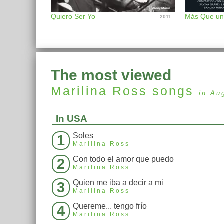
Quiero Ser Yo
Más Que un
2011
The most viewed
Marilina Ross
songs
in Au
In USA
Soles
1
Marilina Ross
Con todo el amor que puedo
2
Marilina Ross
Quien me iba a decir a mi
3
Marilina Ross
Quereme... tengo frío
4
Marilina Ross