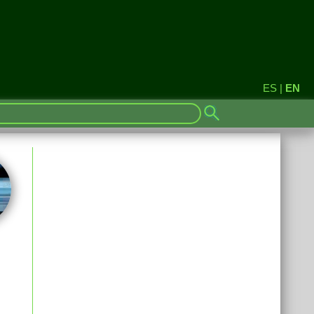
ES
|
EN