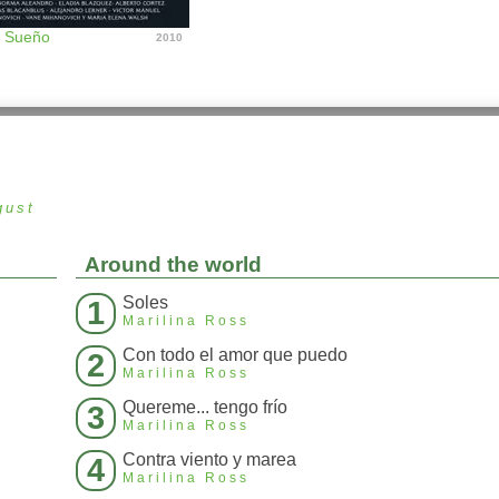
 Sueño
2010
gust
Around the world
Soles
1
Marilina Ross
Con todo el amor que puedo
2
Marilina Ross
Quereme... tengo frío
3
Marilina Ross
Contra viento y marea
4
Marilina Ross