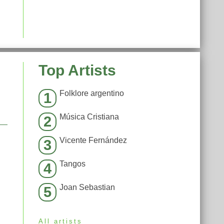
Top Artists
Folklore argentino
1
Música Cristiana
2
Vicente Fernández
3
Tangos
4
Joan Sebastian
5
All artists