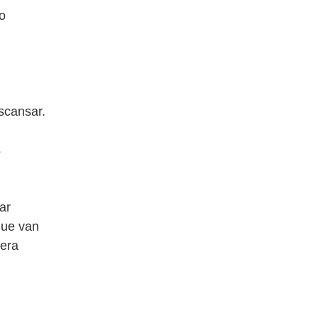
o
scansar.
s
ar
 que van
nera