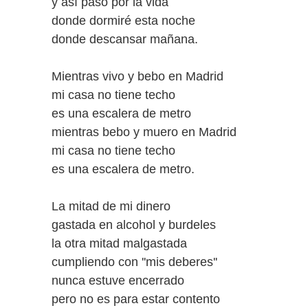
y así paso por la vida
donde dormiré esta noche
donde descansar mañana.
Mientras vivo y bebo en Madrid
mi casa no tiene techo
es una escalera de metro
mientras bebo y muero en Madrid
mi casa no tiene techo
es una escalera de metro.
La mitad de mi dinero
gastada en alcohol y burdeles
la otra mitad malgastada
cumpliendo con ''mis deberes''
nunca estuve encerrado
pero no es para estar contento