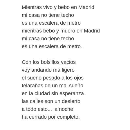
Mientras vivo y bebo en Madrid
mi casa no tiene techo
es una escalera de metro
mientras bebo y muero en Madrid
mi casa no tiene techo
es una escalera de metro.
Con los bolsillos vacios
voy andando má ligero
el sueño pesado a los ojos
telarañas de un mal sueño
en la ciudad sin esperanza
las calles son un desierto
a todo esto... la noche
ha cerrado por completo.