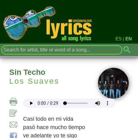
ES
|
EN
Sin Techo
Los Suaves
Casi todo en mi vida
pasó hace mucho tiempo
ve adelante yo te sigo