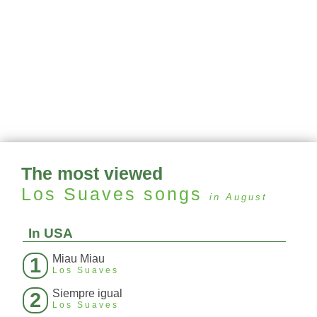
The most viewed
Los Suaves
songs
in August
In USA
Miau Miau
1
Los Suaves
Siempre igual
2
Los Suaves