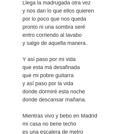
Llega la madrugada otra vez
y nos dan lo que ellos quieren
por lo poco que nos queda
pronto ni una sombra seré
entro corriendo al lavabo
y salgo de aquella manera.
Y así paso por mi vida
que esta má desafinada
que mi pobre guitarra
y así paso por la vida
donde dormiré esta noche
donde descansar mañana.
Mientras vivo y bebo en Madrid
mi casa no tiene techo
es una escalera de metro