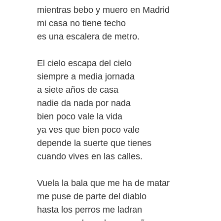
mientras bebo y muero en Madrid
mi casa no tiene techo
es una escalera de metro.
El cielo escapa del cielo
siempre a media jornada
a siete años de casa
nadie da nada por nada
bien poco vale la vida
ya ves que bien poco vale
depende la suerte que tienes
cuando vives en las calles.
Vuela la bala que me ha de matar
me puse de parte del diablo
hasta los perros me ladran