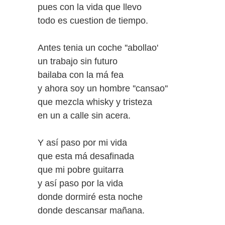
pues con la vida que llevo
todo es cuestion de tiempo.
Antes tenia un coche ''abollao'
un trabajo sin futuro
bailaba con la má fea
y ahora soy un hombre ''cansao''
que mezcla whisky y tristeza
en un a calle sin acera.
Y así paso por mi vida
que esta má desafinada
que mi pobre guitarra
y así paso por la vida
donde dormiré esta noche
donde descansar mañana.