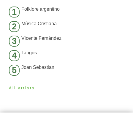
Folklore argentino
1
Música Cristiana
2
Vicente Fernández
3
Tangos
4
Joan Sebastian
5
All artists