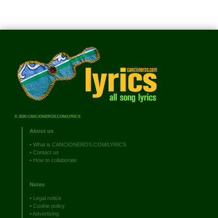
© 2026 CANCIONEROS.COM/LYRICS
About us
•
What is CANCIONEROS.COM/LYRICS
•
Contact us
•
How to collaborate
Notes
•
Legal notice
•
Cookie policy
•
Advertising