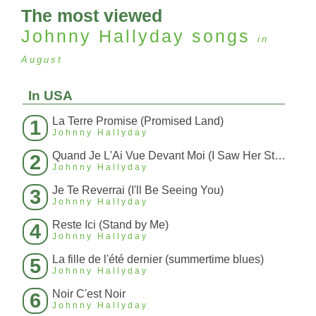
The most viewed
Johnny Hallyday
songs
in
August
In USA
La Terre Promise (Promised Land)
1
Johnny Hallyday
Quand Je L'Ai Vue Devant Moi (I Saw Her Standing)
2
Johnny Hallyday
Je Te Reverrai (I'll Be Seeing You)
3
Johnny Hallyday
Reste Ici (Stand by Me)
4
Johnny Hallyday
La fille de l'été dernier (summertime blues)
5
Johnny Hallyday
Noir C'est Noir
6
Johnny Hallyday