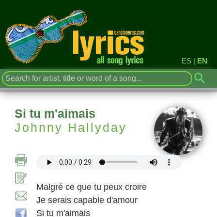
ES
|
EN
Si tu m'aimais
Johnny Hallyday
Malgré ce que tu peux croire
Je serais capable d'amour
Si tu m'aimais