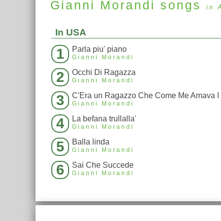
Gianni Morandi
songs
in 
In USA
Parla piu' piano
1
Gianni Morandi
Occhi Di Ragazza
2
Gianni Morandi
3
Gianni Morandi
La befana trullalla'
4
Gianni Morandi
Balla linda
5
Gianni Morandi
Sai Che Succede
6
Gianni Morandi