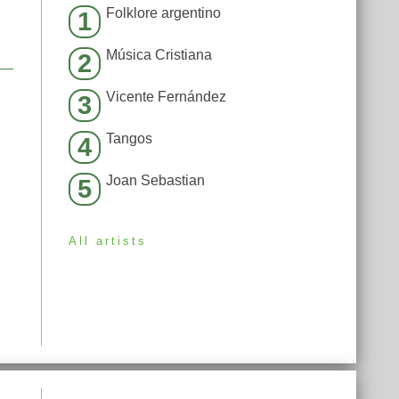
Folklore argentino
1
Música Cristiana
2
Vicente Fernández
3
Tangos
4
Joan Sebastian
5
All artists