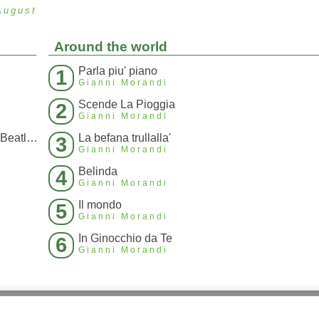
August
Around the world
Parla piu' piano
1
Gianni Morandi
Scende La Pioggia
2
Gianni Morandi
C'Era un Ragazzo Che Come Me Amava I Beatles E I Rolling Stones
La befana trullalla'
3
Gianni Morandi
Belinda
4
Gianni Morandi
Il mondo
5
Gianni Morandi
In Ginocchio da Te
6
Gianni Morandi