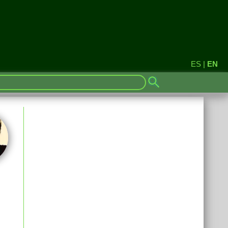
ES
|
EN