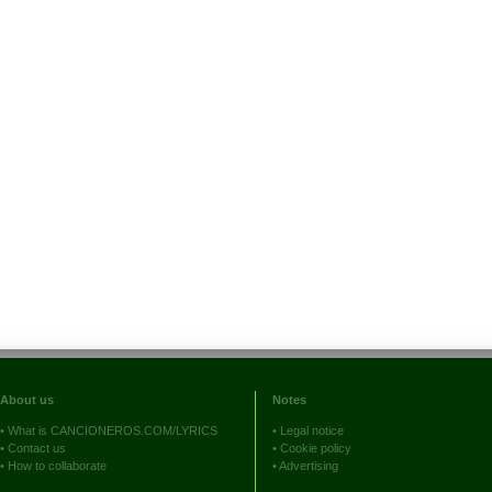
About us
Notes
•
What is CANCIONEROS.COM/LYRICS
•
Legal notice
•
Contact us
•
Cookie policy
•
How to collaborate
•
Advertising