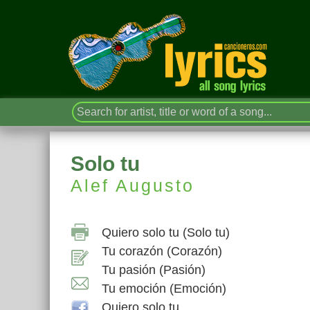
Solo tu
Alef Augusto
Quiero solo tu (Solo tu)
Tu corazón (Corazón)
Tu pasión (Pasión)
Tu emoción (Emoción)
Quiero solo tu