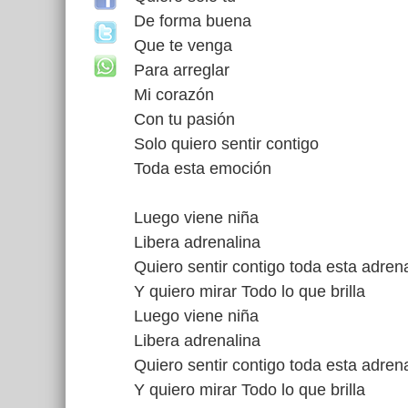
De forma buena
Que te venga
Para arreglar
Mi corazón
Con tu pasión
Solo quiero sentir contigo
Toda esta emoción
Luego viene niña
Libera adrenalina
Quiero sentir contigo toda esta adren
Y quiero mirar Todo lo que brilla
Luego viene niña
Libera adrenalina
Quiero sentir contigo toda esta adren
Y quiero mirar Todo lo que brilla