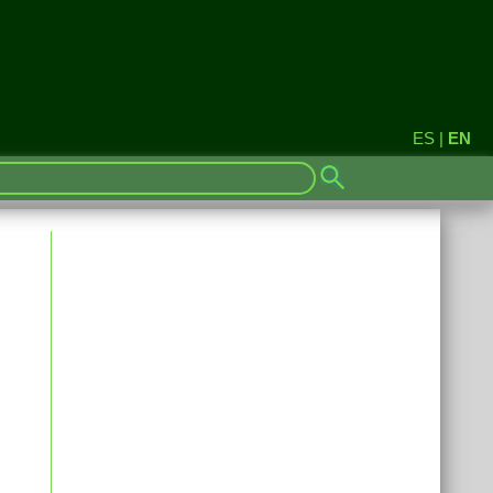
ES
|
EN