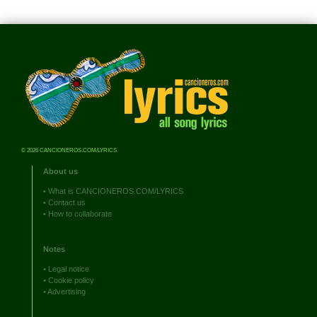
© 2026 CANCIONEROS.COM/LYRICS
About us
•
What is CANCIONEROS.COM/LYRICS
•
Contact us
•
How to collaborate
Notes
•
Legal notice
•
Cookie policy
•
Advertising