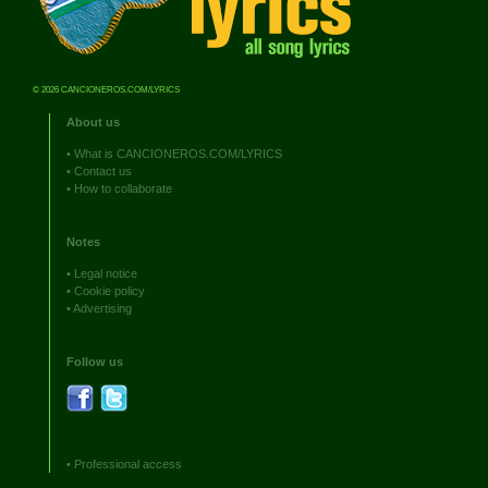
© 2026 CANCIONEROS.COM/LYRICS
About us
•
What is CANCIONEROS.COM/LYRICS
•
Contact us
•
How to collaborate
Notes
•
Legal notice
•
Cookie policy
•
Advertising
Follow us
•
Professional access