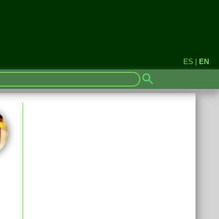
ES
|
EN