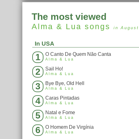
The most viewed
Alma & Lua
songs
in August
In USA
O Canto De Quem Não Canta
1
Alma & Lua
Sail Ho!
2
Alma & Lua
Bye Bye, Old Hell
3
Alma & Lua
Caras Pintadas
4
Alma & Lua
Natal e Fome
5
Alma & Lua
O Homem De Virgínia
6
Alma & Lua