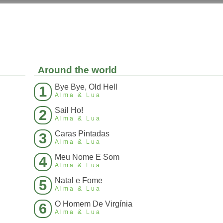
Around the world
Bye Bye, Old Hell
1
Alma & Lua
Sail Ho!
2
Alma & Lua
Caras Pintadas
3
Alma & Lua
Meu Nome É Som
4
Alma & Lua
Natal e Fome
5
Alma & Lua
O Homem De Virgínia
6
Alma & Lua