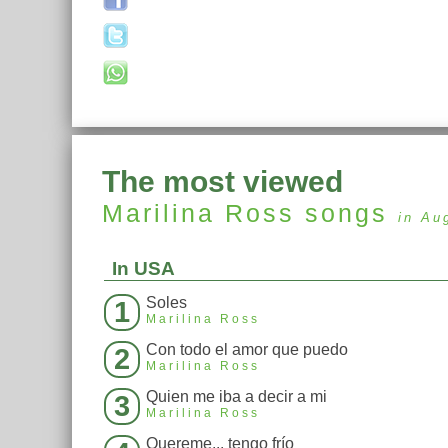
The most viewed
Marilina Ross
songs
in Au
In USA
Soles
1
Marilina Ross
Con todo el amor que puedo
2
Marilina Ross
Quien me iba a decir a mi
3
Marilina Ross
Quereme... tengo frío