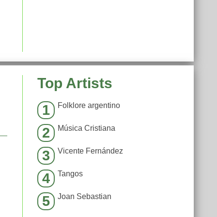
Top Artists
Folklore argentino
1
Música Cristiana
2
Vicente Fernández
3
Tangos
4
Joan Sebastian
5