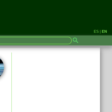
ES
|
EN