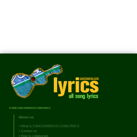
© 2026 CANCIONEROS.COM/LYRICS
About us
•
What is CANCIONEROS.COM/LYRICS
•
Contact us
•
How to collaborate